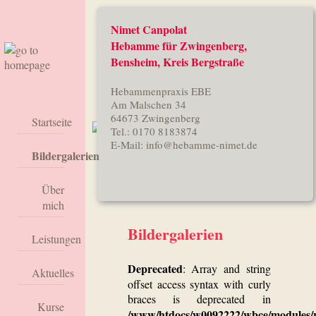
Nimet Canpolat
Hebamme für Zwingenberg,
Bensheim, Kreis Bergstraße
Hebammenpraxis EBE
Am Malschen 34
64673 Zwingenberg
Startseite
Tel.: 0170 8183874
Neugeborenen-Galerie
E-Mail:
info@hebamme-nimet.de
Bildergalerien
Über
mich
Bildergalerien
Leistungen
Deprecated
: Array and string
Aktuelles
offset access syntax with curly
braces is deprecated in
Kurse
/www/htdocs/w0092222/wbce/modules/re